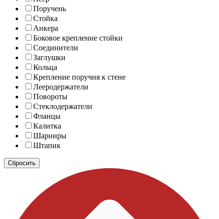
Поручень
Стойка
Анкера
Боковое крепление стойки
Соединители
Заглушки
Кольца
Крепление поручня к стене
Лееродержатели
Повороты
Стеклодержатели
Фланцы
Калитка
Шарниры
Штапик