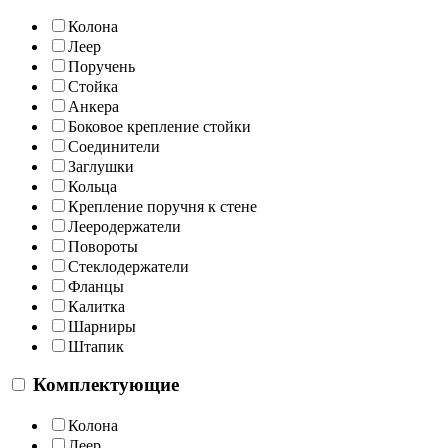
Колона
Леер
Поручень
Стойка
Анкера
Боковое крепление стойки
Соединители
Заглушки
Кольца
Крепление поручня к стене
Лееродержатели
Повороты
Стеклодержатели
Фланцы
Калитка
Шарниры
Штапик
Комплектующие
Колона
Леер