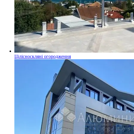
Цілісноскляні огородження