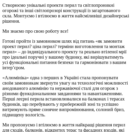
Створюємо унікальні проекти перил та світлопроникні
огорожі та інші світлопрозорі конструкції із загартованого
скла. Монтуємо і втілюємо в життя найсміливіші дизайнерські
рішення.
Ми знаємо про свою роботу все!
Готові пройти із замовником шлях від питань «як замовити
проект перил? ціна перил? терміни виготовлення та монтаж
перил» – до індивідуального проекту та реально втіленої мрії
про ідеальні поручні у вашому будинку, які вирішуватимуть
усі функціональні питання безпеки та гармоніювати з вашим
інтер’єром.
«Алюмініка» одна з перших в Україні стала пропонувати
своїм замовникам звернути увагу на технологічні можливості
анодованого алюмінію та нержавіючої сталі для огорож з
різними функціональними завданнями та навантаженнями.
Перші леєрні перила встановлювалися на балконах і терасах
будинків, що перебувають у прибережній зоні та успішно
витримують пряме сонячне випромінювання, солоний бриз,
підвищену вологість.
Ми пропонуємо і втілюємо в життя найкращі рішення перил
для сходів, балконів, відкритих терас та фасадних входів, які