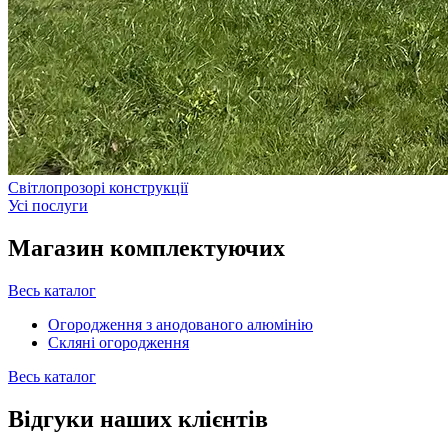
Світлопрозорі конструкції
Усі послуги
Магазин
комплектуючих
Весь каталог
Огородження з анодованого алюмінію
Скляні огородження
Весь каталог
Відгуки наших
клієнтів