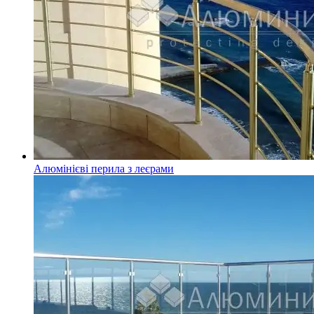
Алюмінієві перила з леєрами