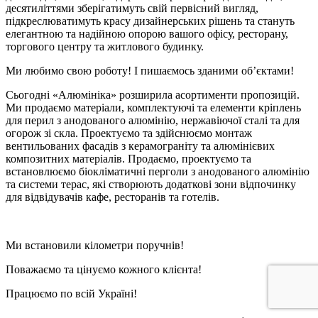
десятиліттями зберігатимуть свій первісний вигляд,
підкреслюватимуть красу дизайнерських рішень та стануть
елегантною та надійною опорою вашого офісу, ресторану,
торгового центру та житлового будинку.
Ми любимо свою роботу! І пишаємось зданими об’єктами!
Сьогодні «Алюмініка» розширила асортименти пропозицій.
Ми продаємо матеріали, комплектуючі та елементи кріплень
для перил з анодованого алюмінію, нержавіючої сталі та для
огорож зі скла. Проектуємо та здійснюємо монтаж
вентильованих фасадів з керамограніту та алюмінієвих
композитних матеріалів. Продаємо, проектуємо та
встановлюємо біокліматичні перголи з анодованого алюмінію
та системи терас, які створюють додаткові зони відпочинку
для відвідувачів кафе, ресторанів та готелів.
Ми встановили кілометри поручнів!
Поважаємо та цінуємо кожного клієнта!
Працюємо по всій Україні!