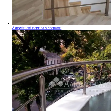
Алюмінієві перила з леєрами