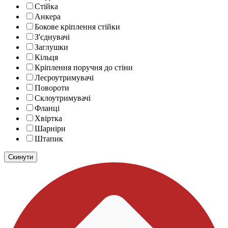
Стійка
Анкера
Бокове кріплення стійки
З'єднувачі
Заглушки
Кільця
Кріплення поручня до стіни
Леєроутримувачі
Повороти
Склоутримувачі
Фланці
Хвіртка
Шарніри
Штапик