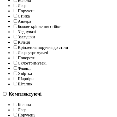
Колона
Леєр
Поручень
Стійка
Анкера
Бокове кріплення стійки
З'єднувачі
Заглушки
Кільця
Кріплення поручня до стіни
Леєроутримувачі
Повороти
Склоутримувачі
Фланці
Хвіртка
Шарніри
Штапик
Комплектуючі
Колона
Леєр
Поручень