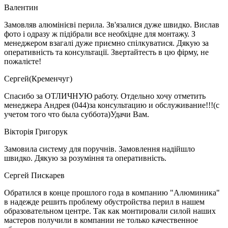
Валентин
Замовляв алюмінієві перила. Зв'язалися дуже швидко. Вислав
фото і одразу ж підібрали все необхідне для монтажу. З
менеджером взагалі дуже приємно спілкуватися. Дякую за
оперативність та консультації. Звертайтесть в цю фірму, не
пожалієте!
Сергей(Кременчуг)
Спасибо за ОТЛИЧНУЮ работу. Отдельно хочу отметить
менеджера Андрея (044)за консультацию и обслуживание!!!(с
учетом того что была суббота)Удачи Вам.
Вікторія Григорук
Замовила систему для поручнів. Замовлення надійшло
швидко. Дякую за розуміння та оперативність.
Сергей Пискарев
Обратился в конце прошлого года в компанию "Алюминика"
в надежде решить проблему обустройства перил в нашем
образовательном центре. Так как монтировали силой наших
мастеров получили в компании не только качественное