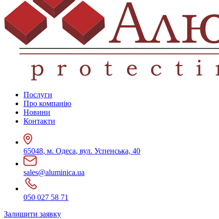
Послуги
Про компанію
Новини
Контакти
65048
,
м. Одеса
,
вул. Успенська, 40
sales@aluminica.ua
050 027 58 71
Залишити заявку