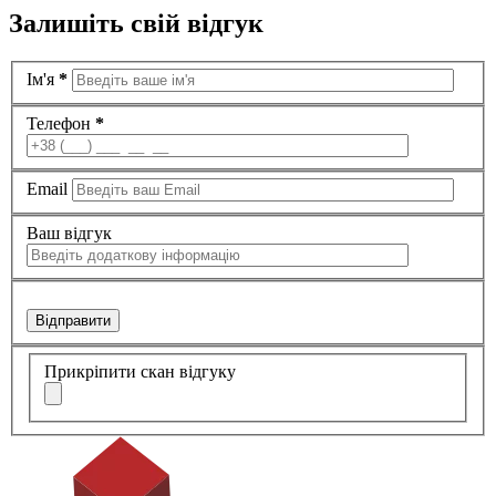
Залишіть свій
відгук
Ім'я
*
Телефон
*
Email
Ваш відгук
Відправити
Прикріпити скан відгуку