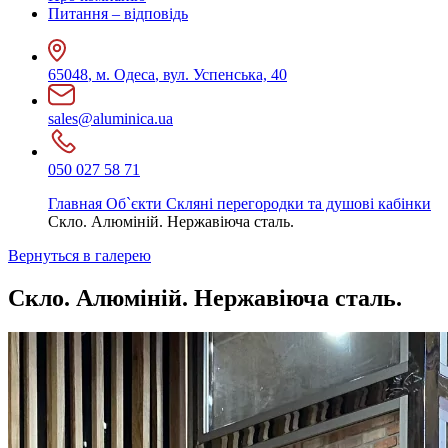
Питання – відповідь
65048
,
м. Одеса
,
вул. Успенська, 40
sales@aluminica.ua
050 027 58 71
Главная
Об`єкти
Скляні перегородки та душові кабінки
Скло. Алюміній. Нержавіюча сталь.
Вернуться в галерею
Скло. Алюміній. Нержавіюча сталь.