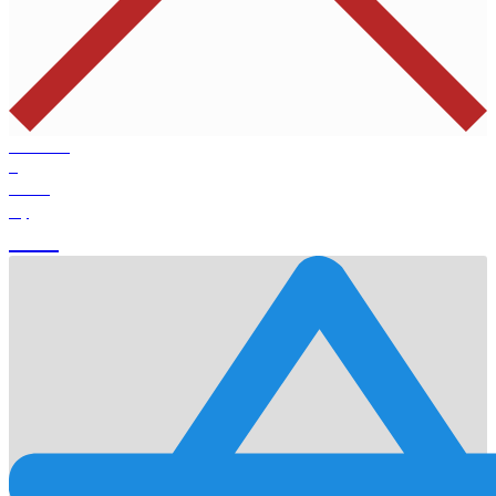
Products
0
Total
0
$
Cart