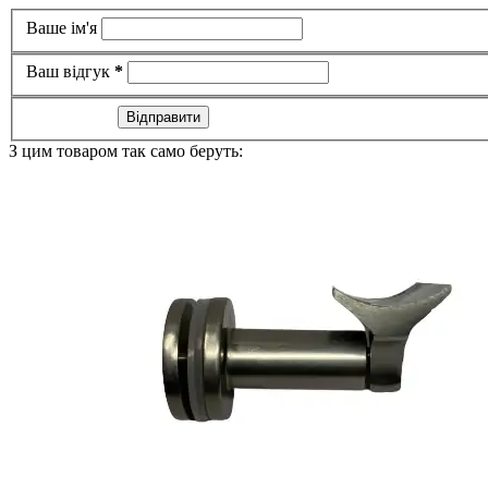
Ваше ім'я
Ваш відгук
*
Відправити
З цим товаром так само беруть: