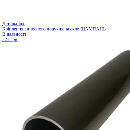
Детальніше
Кріплення виносного поручня на скло ШАМПАНЬ
В наявності
321 грн