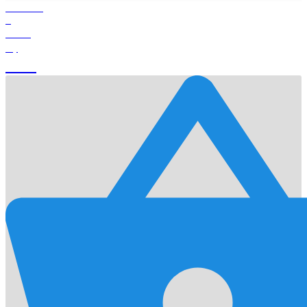
Products
0
Total
0
$
Cart