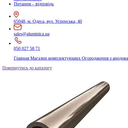
Питання – відповідь
65048
,
м. Одеса
,
вул. Успенська, 40
sales@aluminica.ua
050 027 58 71
Главная
Магазин комплектующих
Огородження з анодов
Повернутись до каталогу