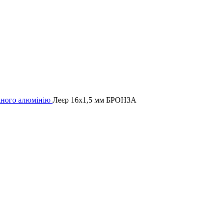
аного алюмінію
Леєр 16х1,5 мм БРОНЗА