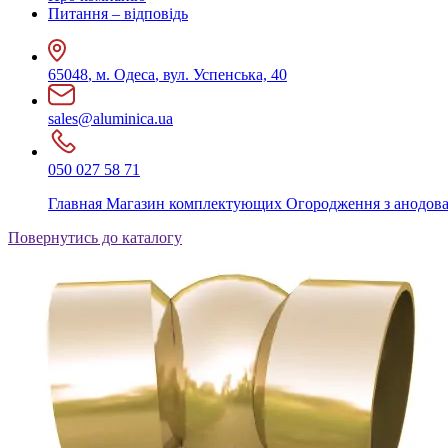
Питання – відповідь
65048
,
м. Одеса
,
вул. Успенська, 40
sales@aluminica.ua
050 027 58 71
Главная
Магазин комплектующих
Огородження з анодов
Повернутись до каталогу