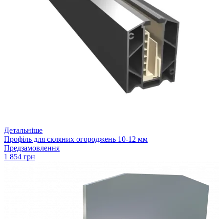
Детальніше
Профіль для скляних огороджень 10-12 мм
Предзамовлення
1 854 грн